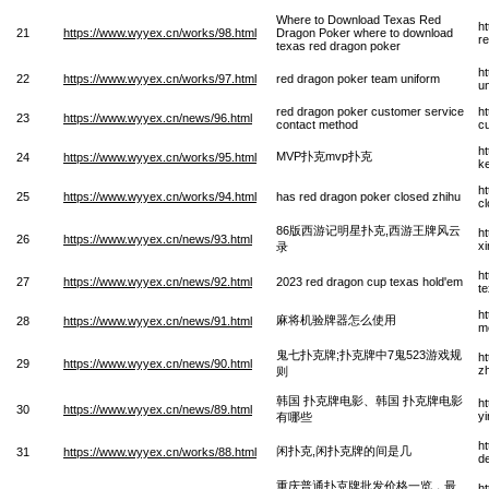
Where to Download Texas Red
h
21
https://www.wyyex.cn/works/98.html
Dragon Poker where to download
r
texas red dragon poker
h
22
https://www.wyyex.cn/works/97.html
red dragon poker team uniform
u
red dragon poker customer service
h
23
https://www.wyyex.cn/news/96.html
contact method
c
h
MVP扑克mvp扑克
24
https://www.wyyex.cn/works/95.html
k
h
25
https://www.wyyex.cn/works/94.html
has red dragon poker closed zhihu
c
86版西游记明星扑克,西游王牌风云
h
26
https://www.wyyex.cn/news/93.html
x
录
h
27
https://www.wyyex.cn/news/92.html
2023 red dragon cup texas hold'em
t
h
麻将机验牌器怎么使用
28
https://www.wyyex.cn/news/91.html
m
鬼七扑克牌;扑克牌中7鬼523游戏规
h
29
https://www.wyyex.cn/news/90.html
z
则
韩国 扑克牌电影、韩国 扑克牌电影
h
30
https://www.wyyex.cn/news/89.html
y
有哪些
h
闲扑克,闲扑克牌的间是几
31
https://www.wyyex.cn/works/88.html
de
重庆普通扑克牌批发价格一览，最
h