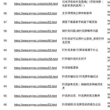
日本浮世绘扑克悬绳(《浮世绮牌：
h
55
https://www.wyyex.cn/works/64.html
xu
光影牵系的迷局》)
h
文言谓博戏之牌何称新绎
56
https://www.wyyex.cn/news/63.html
h
h
掼蛋下载最新手机版下载安装
57
https://www.wyyex.cn/news/62.html
s
h
抽扑克问题,抽扑克牌概率问题
58
https://www.wyyex.cn/news/61.html
pu
打扑克还可以用什么形容_形容打扑
h
59
https://www.wyyex.cn/news/60.html
s
克厉害
h
打扑克杀猪-打牌杀猪属于什么
60
https://www.wyyex.cn/news/59.html
s
h
打升级扑克钓主对子
61
https://www.wyyex.cn/works/58.html
z
h
扑克锻炼逻辑
62
https://www.wyyex.cn/news/57.html
ji
h
扑克诈骗玩法-扑克牌诈骗玩法
63
https://www.wyyex.cn/works/56.html
p
扑克缺角玄机：揭秘纸张神秘消失
h
64
https://www.wyyex.cn/news/55.html
m
术
h
扑克的法语、扑克牌的英文翻译
65
https://www.wyyex.cn/news/54.html
d
h
扑克猪蹄,扑克牌里的拱猪怎么玩
66
https://www.wyyex.cn/news/53.html
d