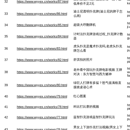
32
https://www.wyyex.cn/works/87.html
ke
低单价不足2元
迪士尼透明扑克牌(迪士尼的牌子怎
h
33
https://www.wyyex.cn/news/86.html
pa
么画)
h
超级大哼翻牌机
34
https://www.wyyex.cn/works/85.html
ji
计时法扑克牌游戏过程_扑克牌计数
h
35
https://www.wyyex.cn/works/84.html
g
器
虎头扑克是魔术扑克吗,老虎头扑克
h
36
https://www.wyyex.cn/news/83.html
p
牌怎么看
h
舒淇拍的照片
37
https://www.wyyex.cn/works/82.html
p
h
老外看中国玩扑克牌电影视频 王牌
38
https://www.wyyex.cn/works/81.html
wa
对决：东方智慧与西方赌神
f
绿巨人打牌有多猛？怒气值满格直
h
39
https://www.wyyex.cn/news/80.html
m
接掀桌读心术
红心图案
40
https://www.wyyex.cn/news/79.html
h
h
科比打比赛的视频
41
https://www.wyyex.cn/works/78.html
p
h
益智扑克游戏益智扑克牌玩法
42
https://www.wyyex.cn/news/77.html
p
h
男女上下游扑克打法视频(男女上下
43
https://www.wyyex.cn/news/76.html
p