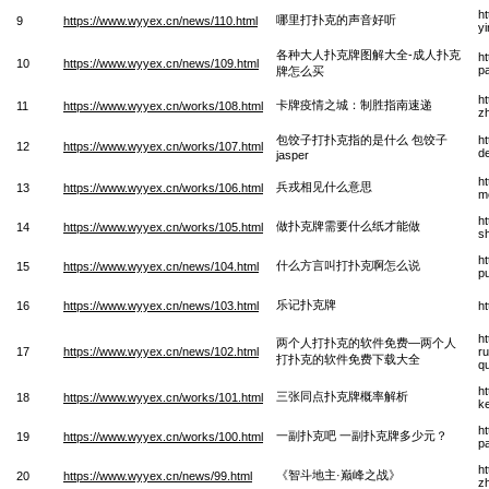
h
哪里打扑克的声音好听
9
https://www.wyyex.cn/news/110.html
y
各种大人扑克牌图解大全-成人扑克
h
10
https://www.wyyex.cn/news/109.html
p
牌怎么买
h
卡牌疫情之城：制胜指南速递
11
https://www.wyyex.cn/works/108.html
z
包饺子打扑克指的是什么 包饺子
h
12
https://www.wyyex.cn/works/107.html
d
jasper
h
兵戎相见什么意思
13
https://www.wyyex.cn/works/106.html
m
h
做扑克牌需要什么纸才能做
14
https://www.wyyex.cn/works/105.html
s
h
什么方言叫打扑克啊怎么说
15
https://www.wyyex.cn/news/104.html
p
乐记扑克牌
16
https://www.wyyex.cn/news/103.html
h
h
两个人打扑克的软件免费—两个人
17
https://www.wyyex.cn/news/102.html
ru
打扑克的软件免费下载大全
q
h
三张同点扑克牌概率解析
18
https://www.wyyex.cn/works/101.html
ke
h
一副扑克吧 一副扑克牌多少元？
19
https://www.wyyex.cn/works/100.html
p
h
《智斗地主·巅峰之战》
20
https://www.wyyex.cn/news/99.html
z