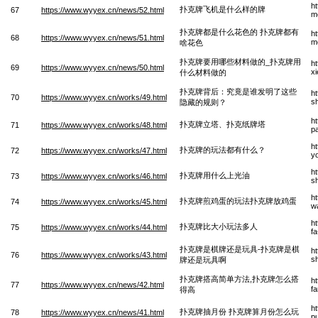
h
扑克牌飞机是什么样的牌
67
https://www.wyyex.cn/news/52.html
m
扑克牌都是什么花色的 扑克牌都有
h
68
https://www.wyyex.cn/news/51.html
m
啥花色
扑克牌要用哪些材料做的_扑克牌用
h
69
https://www.wyyex.cn/news/50.html
x
什么材料做的
扑克牌背后：究竟是谁发明了这些
h
70
https://www.wyyex.cn/works/49.html
sh
隐藏的规则？
h
扑克牌立塔、扑克纸牌塔
71
https://www.wyyex.cn/works/48.html
p
h
扑克牌的玩法都有什么？
72
https://www.wyyex.cn/works/47.html
y
h
扑克牌用什么上光油
73
https://www.wyyex.cn/works/46.html
s
h
扑克牌煎鸡蛋的玩法扑克牌放鸡蛋
74
https://www.wyyex.cn/works/45.html
w
h
扑克牌比大小玩法多人
75
https://www.wyyex.cn/works/44.html
f
扑克牌是棋牌还是玩具-扑克牌是棋
h
76
https://www.wyyex.cn/works/43.html
sh
牌还是玩具啊
扑克牌搭高简单方法,扑克牌怎么搭
h
77
https://www.wyyex.cn/news/42.html
f
得高
h
扑克牌抽月份 扑克牌算月份怎么玩
78
https://www.wyyex.cn/news/41.html
p