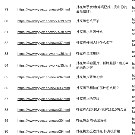
扑克牌手发射(筹码已推，亮出你的
h
79
https://www.wyyex.cn/news/40.html
ch
最后底牌)
h
扑克牌怎么开衫
80
https://www.wyyex.cn/works/39.html
s
h
扑克牌小丑叫什么
81
https://www.wyyex.cn/works/38.html
s
h
扑克牌外国人叫什么名字
82
https://www.wyyex.cn/news/37.html
j
h
扑克牌台球规则
83
https://www.wyyex.cn/works/36.html
z
扑克牌单独图片、孤牌魅影：红心A
h
84
https://www.wyyex.cn/works/35.html
g
的未诉之谜
h
扑克牌八张牌初学
85
https://www.wyyex.cn/news/34.html
c
h
扑克牌互相抽的那种怎么玩？
86
https://www.wyyex.cn/news/33.html
d
h
扑克牌上的花纹
87
https://www.wyyex.cn/news/32.html
w
h
扑克牌A1到10;扑克牌1到10的含义
88
https://www.wyyex.cn/news/31.html
k
h
扑克热点,扑克爱好者
89
https://www.wyyex.cn/news/30.html
h
h
扑克机怎么收扑克 扑克机价格
90
https://www.wyyex.cn/news/29.html
ke