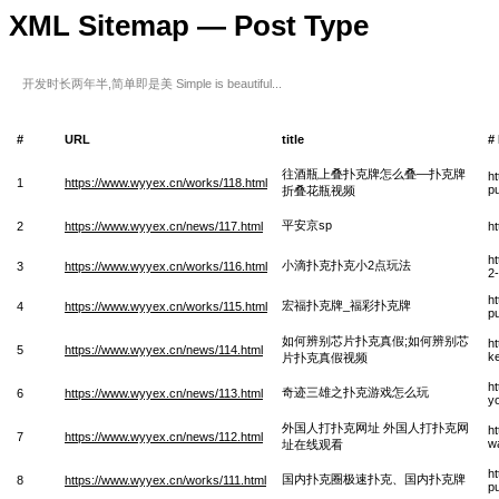
XML Sitemap — Post Type
开发时长两年半,简单即是美 Simple is beautiful...
#
URL
title
#
往酒瓶上叠扑克牌怎么叠—扑克牌
h
1
https://www.wyyex.cn/works/118.html
p
折叠花瓶视频
平安京sp
2
https://www.wyyex.cn/news/117.html
h
h
小滴扑克扑克小2点玩法
3
https://www.wyyex.cn/works/116.html
2
h
宏福扑克牌_福彩扑克牌
4
https://www.wyyex.cn/works/115.html
p
如何辨别芯片扑克真假;如何辨别芯
h
5
https://www.wyyex.cn/news/114.html
ke
片扑克真假视频
h
奇迹三雄之扑克游戏怎么玩
6
https://www.wyyex.cn/news/113.html
y
外国人打扑克网址 外国人打扑克网
h
7
https://www.wyyex.cn/news/112.html
w
址在线观看
h
国内扑克圈极速扑克、国内扑克牌
8
https://www.wyyex.cn/works/111.html
p