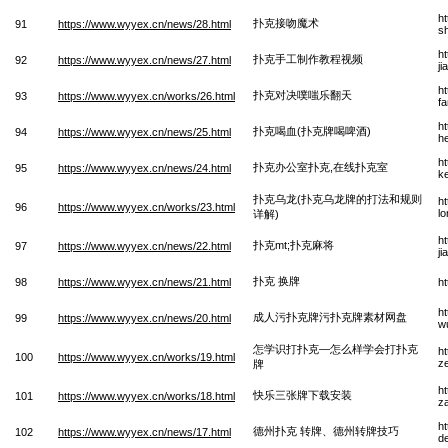
h
扑克接吻魔术
91
https://www.wyyex.cn/news/28.html
s
h
扑克手工制作教程视频
92
https://www.wyyex.cn/news/27.html
ji
h
扑克对决噗嗤乐翻天
93
https://www.wyyex.cn/works/26.html
fa
h
扑克喝血(扑克牌喝啤酒)
94
https://www.wyyex.cn/news/25.html
he
h
扑克办公室扑克,在线扑克室
95
https://www.wyyex.cn/news/24.html
k
扑克乌龙(扑克乌龙牌的打法和规则
h
96
https://www.wyyex.cn/works/23.html
lo
详解)
h
扑克mt;扑克麻将
97
https://www.wyyex.cn/news/22.html
j
扑克 换牌
98
https://www.wyyex.cn/news/21.html
h
h
成人污扑克牌污扑克牌素材网盘
99
https://www.wyyex.cn/news/20.html
w
怎学识打扑克—怎么样学会打扑克
h
100
https://www.wyyex.cn/works/19.html
z
牌
h
快乐三张牌下载安装
101
https://www.wyyex.cn/works/18.html
z
h
德州扑克 转牌、德州转牌技巧
102
https://www.wyyex.cn/news/17.html
d