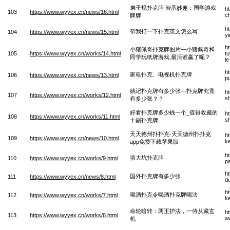
弟子规扑克牌 智承妙趣：国学游戏
h
103
https://www.wyyex.cn/news/16.html
c
牌牌
h
帮我打一下扑克英文怎么写
104
https://www.wyyex.cn/news/15.html
y
h
小猪佩奇扑克牌图片—小猪佩奇和
105
https://www.wyyex.cn/works/14.html
tu
同学玩纸牌游戏,最后谁赢了呢？
l
ht
家电扑克、电视机扑克牌
106
https://www.wyyex.cn/news/13.html
p
姚记扑克牌有多少张—扑克牌究竟
h
107
https://www.wyyex.cn/works/12.html
s
有多少张？？
好看扑克牌多少钱一个_值得收藏的
h
108
https://www.wyyex.cn/works/11.html
s
十副扑克牌
天天德州扑扑克-天天德州扑扑克
h
109
https://www.wyyex.cn/news/10.html
k
app免费下载苹果版
h
填大坑扑克牌
110
https://www.wyyex.cn/works/9.html
p
h
国外扑克牌有多少张
111
https://www.wyyex.cn/news/8.html
d
h
喝酒扑克令喝酒扑克牌喝法
112
https://www.wyyex.cn/works/7.html
k
命轮暗转：两王护法，一侍从藏玄
h
113
https://www.wyyex.cn/works/6.html
w
机