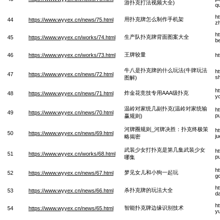
游扑克打法视频大全)
q
h
用扑克牌怎么制作手机架
44
https://www.wyyex.cn/news/75.html
zh
h
生产队扑克牌背面图案大全
45
https://www.wyyex.cn/works/74.html
b
王牌较量
46
https://www.wyyex.cn/works/73.html
h
牛八是扑克牌的什么玩法(牛牌玩法
h
47
https://www.wyyex.cn/news/72.html
s
图解)
h
炸金花竞技专用AAA级扑克
48
https://www.wyyex.cn/news/71.html
y
温岭对家统几副扑克(温岭对家统输
ht
49
https://www.wyyex.cn/news/70.html
pu
赢规则)
河牌圈规则_河牌决胜：扑克终极策
h
50
https://www.wyyex.cn/news/69.html
ju
略揭密
武装少女打扑克是第几集武装少女
h
51
https://www.wyyex.cn/works/68.html
pu
哪集
h
梦见女儿和小狗一起玩
52
https://www.wyyex.cn/news/67.html
g
h
杀扑克牌的玩法大全
53
https://www.wyyex.cn/news/66.html
d
h
智能扑克牌边缘识别技术
54
https://www.wyyex.cn/news/65.html
yu