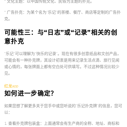
*
文化主题
：以中国传统文化、民俗为主题的扑克。
*
广告扑克
：为某个名为“乐记”的茶楼、餐厅、商店等定制的广告扑
克。
可能性三：与“日志”或“记录”相关的创
意扑克
“乐记”可以理解为“快乐的记录”。现在有很多创意纸品和文创产品，
可能会有一种扑克牌，其设计初衷是用来记录生活点滴、旅行见闻
或心情的，每张牌面上都有空白处可供填写。不过这种情况比较少
见。
红龙app
如何进一步确定？
如果您想了解更多关于您手中或您听说的“乐记扑克牌”的信息，您可
以：
1.
查看扑克牌包装盒
：上面通常会有生产商的全称、地址、商标和