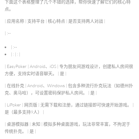
下面这个表格整理了几个不错的选择，帮你快速了解它们的核心特
点。
|
应用名称
|
支持平台
|
核心特点
|
是否支持两人对战
|
| :--
| :--
| : | : |
|
EasyPoker
| Android、iOS | 专为朋友间游戏设计，创建私人房间很
方便，支持实时语音聊天。 | 是 |
|
在线扑克
| Android、Windows | 包含多种流行扑克玩法（如德州扑
克、奥马哈），可设置密码保护私人房间。 | 是 |
|
LiPoker
| 网页版 | 无需下载和注册，通过链接即可快速开始游戏。 |
是（最多支持9人） |
|
桌游模拟器
| 未知 | 模拟多种桌面游戏，玩法非常丰富，不拘泥于
传统扑克。 | 是 |