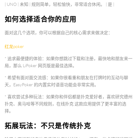
|
UNO
| 未知 | 规则简单，轻松愉快，非常适合休闲。 | 是 |
如何选择适合你的应用
面对这几个选项，你可以根据自己的核心需求来做决定：
红龙poker
*
追求最便捷的体验
：如果你想跳过下载和注册，最快地和朋友来一
局，那么
LiPoker
网页版是最佳选择。
*
希望有面对面交流感
：如果你很看重和朋友在打牌时的互动与聊
天，
EasyPoker
的内置实时语音功能会非常实用。
*
喜欢尝试多种玩法
：如果你和伴侣都是扑克爱好者，喜欢研究德州
扑克、奥马哈等不同规则，
在线扑克
这款应用提供了更丰富的选
择。
拓展玩法：不只是传统扑克