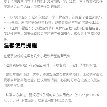
除了上面提到的专注于传统扑克对战的App，还有一些卡牌游戏同样
非常适合两个人玩，能带来全新的乐趣：
《邪恶冥刻》
：它不仅仅是一个卡牌游戏，还融合了
密室逃脱与
Meta元素
，剧情和玩法非常独特，能带来意想不到的沉浸式体验。
《王牌与冒险》
：这款游戏将
扑克牌的点数与战斗伤害相结合
，
策略性很强，如果你喜欢思考和研究卡牌组合，这会是个不错的选
择。
温馨使用提醒
在畅享游戏的这里有几个小建议希望能帮到你：
*
注意隐私权限
：在安装应用时，可以留意一下它们请求的权限。
*
警惕应用内消费
：这类免费游戏通常会有内购项目，比如购买虚拟
货币或解锁高级功能。建议
理性消费
，必要时可以在设备上关闭应
用内购买功能。
*
认准官方渠道
：建议通过手机的官方应用商店（如Google Play或
App Store）下载应用，以避免可能的安全风险。