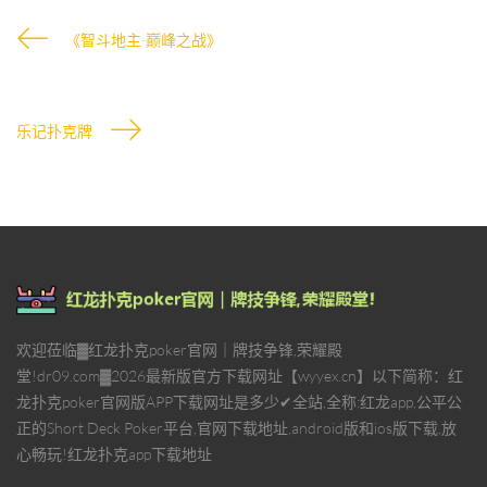
《智斗地主·巅峰之战》
乐记扑克牌
欢迎莅临▓红龙扑克poker官网｜牌技争锋,荣耀殿
堂!dr09.com▓2026最新版官方下载网址【wyyex.cn】以下简称：红
龙扑克poker官网版APP下载网址是多少✔全站,全称:红龙app,公平公
正的Short Deck Poker平台,官网下载地址,android版和ios版下载,放
心畅玩!红龙扑克app下载地址