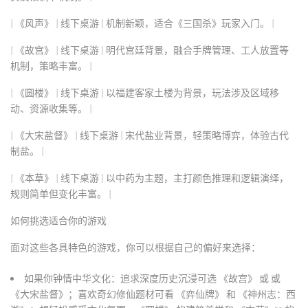
|
《风声》
| 线下桌游 | 机制新颖，适合《三国杀》玩家入门。 |
|
《故宫》
| 线下桌游 | 明代宫廷背景，融合手牌管理、工人放置等
机制，策略丰富。 |
|
《圆楼》
| 线下桌游 | 以福建客家土楼为背景，玩法涉及区域移
动、资源收集等。 |
|
《大宋盐督》
| 线下桌游 | 宋代盐业背景，轻策略博弈，体验古代
制盐。 |
|
《本草》
| 线下桌游 | 以中药为主题，主打颜色推理和逻辑演绎，
规则简单但变化丰富。 |
如何挑选适合你的游戏
面对这些各具特色的游戏，你可以根据自己的偏好来选择：
如果你钟情中华文化
：追求深度历史沉浸可选
《故宫》
或
或
《大宋盐督》
；喜欢奇幻修仙题材可看
《弈仙牌》
和
《神州志：西