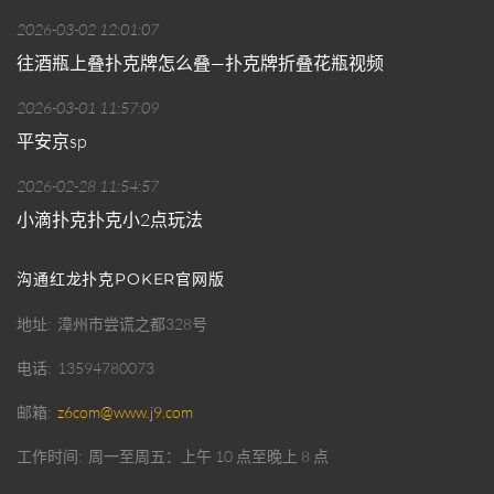
2026-03-02 12:01:07
往酒瓶上叠扑克牌怎么叠—扑克牌折叠花瓶视频
2026-03-01 11:57:09
平安京sp
2026-02-28 11:54:57
小滴扑克扑克小2点玩法
沟通红龙扑克POKER官网版
地址
漳州市尝谎之都328号
电话
13594780073
邮箱
z6com@www.j9.com
工作时间
周一至周五：上午 10 点至晚上 8 点