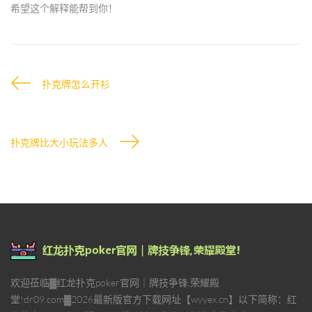
希望这个解释能帮到你！
扑克牌怎么开衫
扑克牌比大小玩法多人
欢迎莅临▓红龙扑克poker官网｜牌技争锋,荣耀殿
堂!dr09.com▓2026最新版官方下载网址【wyyex.cn】以下简称：红