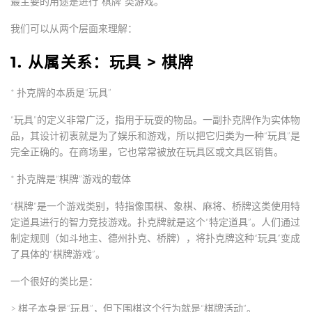
最主要的用途是进行“棋牌”类游戏。
我们可以从两个层面来理解：
1. 从属关系：玩具 > 棋牌
*
扑克牌的本质是“玩具”
“玩具”的定义非常广泛，指用于玩耍的物品。一副扑克牌作为实体物
品，其设计初衷就是为了娱乐和游戏，所以把它归类为一种“玩具”是
完全正确的。在商场里，它也常常被放在玩具区或文具区销售。
*
扑克牌是“棋牌”游戏的载体
“棋牌”是一个游戏类别，特指像围棋、象棋、麻将、桥牌这类使用特
定道具进行的智力竞技游戏。扑克牌就是这个“特定道具”。人们通过
制定规则（如斗地主、德州扑克、桥牌），将扑克牌这种“玩具”变成
了具体的“棋牌游戏”。
一个很好的类比是：
>
棋子本身是“玩具”，但下围棋这个行为就是“棋牌活动”。