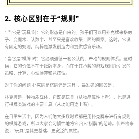
2. 核心区别在于“规则”
*
当它是“玩具”时
：它的形态是自由的。孩子们可以用扑克牌来搭房
子、变魔术、认数字、甚至只是喜欢收集上面的图案。这时，它没
有固定的规则，纯粹是激发创造力和提供感官乐趣。
*
当它是“棋牌”时
：它必须遵循一套公认的、严格的规则体系。这时
候，它的价值不在于纸牌本身，而在于其承载的游戏规则所引发的
策略、计算、心理博弈和竞技性。
对于你的问题“扑克牌是棋牌还是玩具”，最准确的回答是：
扑克牌是一种物质载体，它既是
玩具
（从物品属性上看），也是进
行
棋牌
类游戏的主要工具（从功能用途上看）。
在日常生活中，因为人们绝大多数时候都是用扑克牌来进行有规则
的棋牌游戏，所以大家会习惯性地将它归入“棋牌”的范畴。但严格来
说，“玩具”是其更基础、更宽泛的属性。